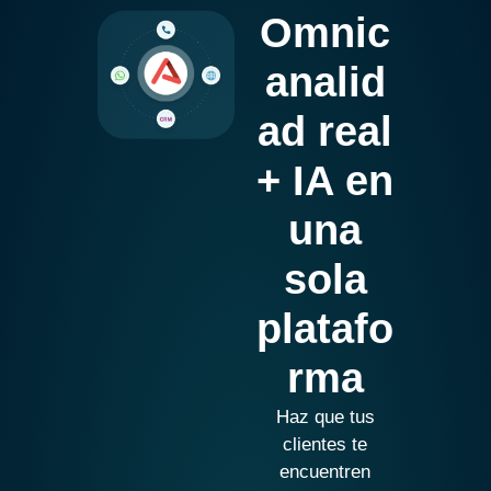
Omnic
analid
ad real
+ IA en
una
sola
platafo
rma
Haz que tus
clientes te
encuentren