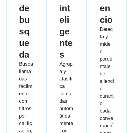
de
int
en
bu
eli
cio
sq
ge
Detec
ta y
ue
nte
mide
el
da
s
porce
Busca
Agrup
ntaje
llama
a y
de
das
clasifi
silenci
fácilm
ca
o
ente
llama
durant
con
das
e
filtros
autom
cada
por
ática
conve
calific
mente
rsació
ación,
con