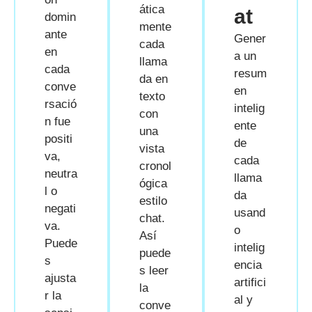
ática
at
domin
mente
ante
Gener
cada
en
a un
llama
cada
resum
da en
conve
en
texto
rsació
intelig
con
n fue
ente
una
positi
de
vista
va,
cada
cronol
neutra
llama
ógica
l o
da
estilo
negati
usand
chat.
va.
o
Así
Puede
intelig
puede
s
encia
s leer
ajusta
artifici
la
r la
al y
conve