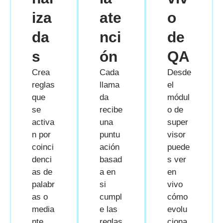
iza
ate
o
da
nci
de
s
ón
QA
Crea
Cada
Desde
reglas
llama
el
que
da
módul
se
recibe
o de
activa
una
super
n por
puntu
visor
coinci
ación
puede
denci
basad
s ver
as de
a en
en
palabr
si
vivo
as o
cumpl
cómo
media
e las
evolu
nte
reglas
ciona