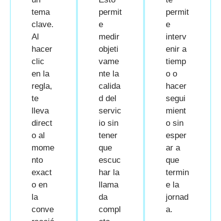
tema
permit
permit
clave.
e
e
Al
medir
interv
hacer
objeti
enir a
clic
vame
tiemp
en la
nte la
o o
regla,
calida
hacer
te
d del
segui
lleva
servic
mient
direct
io sin
o sin
o al
tener
esper
mome
que
ar a
nto
escuc
que
exact
har la
termin
o en
llama
e la
la
da
jornad
conve
compl
a.