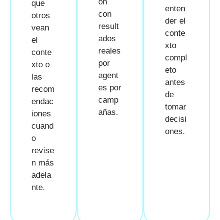
ón
que
enten
con
otros
der el
result
vean
conte
ados
el
xto
reales
conte
compl
por
xto o
eto
agent
las
antes
es por
recom
de
camp
endac
tomar
añas.
iones
decisi
cuand
ones.
o
revise
n más
adela
nte.