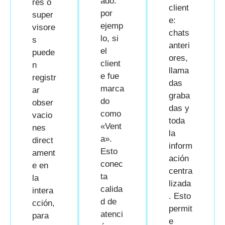
ado:
res o
client
por
super
e:
ejemp
visore
chats
lo, si
s
anteri
el
puede
ores,
client
n
llama
e fue
registr
das
marca
ar
graba
do
obser
das y
como
vacio
toda
«Vent
nes
la
a».
direct
inform
Esto
ament
ación
conec
e en
centra
ta
la
lizada
calida
intera
. Esto
d de
cción,
permit
atenci
para
e