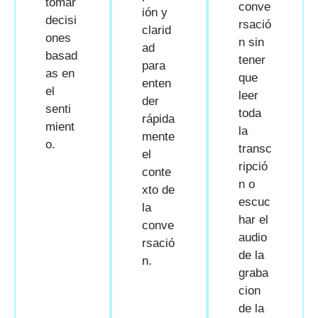
tomar
conve
ión y
decisi
rsació
clarid
ones
n sin
ad
basad
tener
para
as en
que
enten
el
leer
der
senti
toda
rápida
mient
la
mente
o.
transc
el
ripció
conte
n o
xto de
escuc
la
har el
conve
audio
rsació
de la
n.
graba
cion
de la