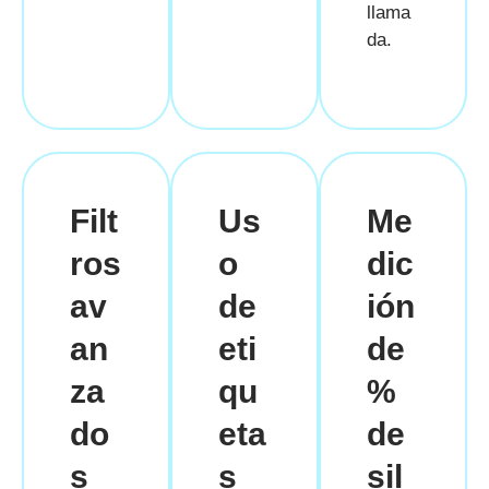
llama
da.
Filt
Us
Me
ros
o
dic
av
de
ión
an
eti
de
za
qu
%
do
eta
de
s
s
sil