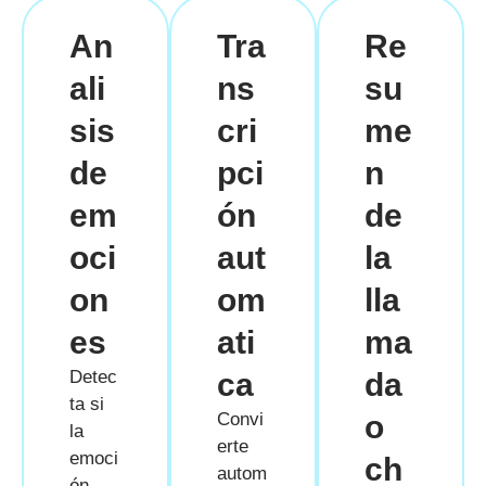
An
Tra
Re
ali
ns
su
sis
cri
me
de
pci
n
em
ón
de
oci
aut
la
on
om
lla
es
ati
ma
Detec
ca
da
ta si
Convi
o
la
erte
emoci
ch
autom
ón