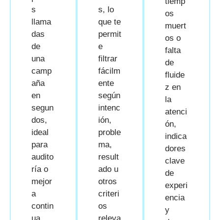
tiemp
s
s, lo
os
llama
que te
muert
das
permit
os o
de
e
falta
una
filtrar
de
camp
fácilm
fluide
aña
ente
z en
en
según
la
segun
intenc
atenci
dos,
ión,
ón,
ideal
proble
indica
para
ma,
dores
audito
result
clave
ría o
ado u
de
mejor
otros
experi
a
criteri
encia
contin
os
y
ua.
releva