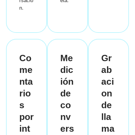
rsació
eta.
n.
Co
Me
Gr
me
dic
ab
nta
ión
aci
rio
de
on
s
co
de
por
nv
lla
int
ers
ma