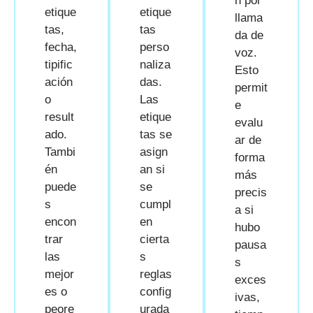
n por
etique
etique
llama
tas,
tas
da de
fecha,
perso
voz.
tipific
naliza
Esto
ación
das.
permit
o
Las
e
result
etique
evalu
ado.
tas se
ar de
Tambi
asign
forma
én
an si
más
puede
se
precis
s
cumpl
a si
encon
en
hubo
trar
cierta
pausa
las
s
s
mejor
reglas
exces
es o
config
ivas,
peore
urada