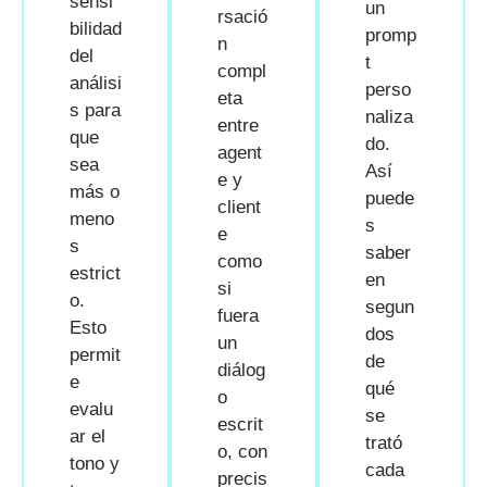
sensi
un
rsació
bilidad
promp
n
del
t
compl
análisi
perso
eta
s para
naliza
entre
que
do.
agent
sea
Así
e y
más o
puede
client
meno
s
e
s
saber
como
estrict
en
si
o.
segun
fuera
Esto
dos
un
permit
de
diálog
e
qué
o
evalu
se
escrit
ar el
trató
o, con
tono y
cada
precis