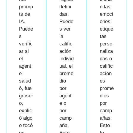
promp
defini
n las
ts de
das.
emoci
IA.
Puede
ones,
Puede
s ver
etique
s
la
tas
verific
calific
perso
ar si
ación
naliza
el
individ
das o
agent
ual, el
calific
e
prome
acion
salud
dio
es
ó, fue
por
prome
groser
agent
dios
o,
e o
por
explic
por
camp
ó algo
camp
añas.
o tocó
aña.
Esto
un
Esto
te