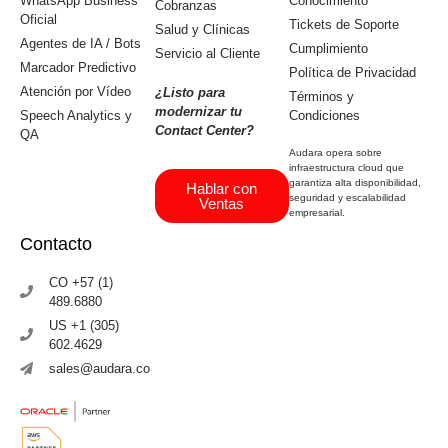
WhatsApp Business
Conocimiento
Cobranzas
Oficial
Tickets de Soporte
Salud y Clínicas
Agentes de IA / Bots
Cumplimiento
Servicio al Cliente
Marcador Predictivo
Política de Privacidad
Atención por Vídeo
¿Listo para
Términos y
modernizar tu
Speech Analytics y
Condiciones
Contact Center?
QA
Audara opera sobre
infraestructura cloud que
garantiza alta disponibilidad,
Hablar con
seguridad y escalabilidad
Ventas
empresarial.
Contacto
CO +57 (1)
489.6880
US +1 (305)
602.4629
sales@audara.co