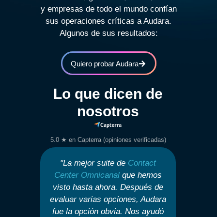
y empresas de todo el mundo confían
sus operaciones críticas a Audara.
Algunos de sus resultados:
Quiero probar Audara
Lo que dicen de
nosotros
5.0 ★ en Capterra (opiniones verificadas)
ma
"La mejor suite de
Contact
uy
Center
Omnicanal
que hemos
visto hasta ahora. Después de
te
evaluar varias opciones, Audara
ar
fue la opción obvia. Nos ayudó
C