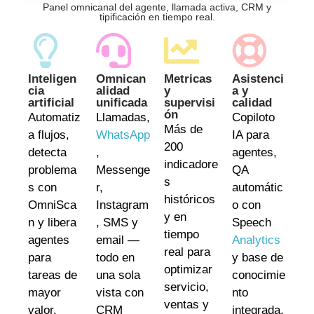
Panel
omnicanal
del
agente
, llamada activa, CRM y
tipificación en tiempo real.
Inteligen
Omnican
Metricas
Asistenci
cia
alidad
y
a y
artificial
unificada
supervisi
calidad
ón
Automatiz
Llamadas,
Copiloto
Más de
a flujos,
WhatsApp
IA para
200
detecta
,
agentes,
indicadore
problema
Messenge
QA
s
s con
r,
automátic
históricos
OmniSca
Instagram
o con
y en
n y libera
, SMS y
Speech
tiempo
agentes
email —
Analytics
real para
para
todo en
y base de
optimizar
tareas de
una sola
conocimie
servicio,
mayor
vista con
nto
ventas y
valor.
CRM
integrada.